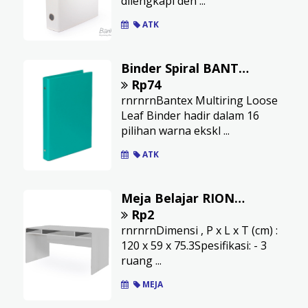
dilengkapi den ...
ATK
Binder Spiral BANTEX 26 Cincin 25 mm B5 Turquoise
Rp74
rnrnrnBantex Multiring Loose
Leaf Binder hadir dalam 16
pilihan warna ekskl ...
ATK
Meja Belajar RIONE Gama RO-12059
Rp2
rnrnrnDimensi , P x L x T (cm) :
120 x 59 x 75.3Spesifikasi: - 3
ruang ...
MEJA