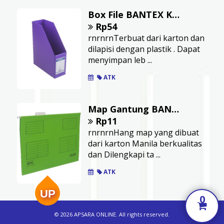
Box File BANTEX Kapasitas 10 cm F4 Bahan Plastik Board Lilac
Rp54
rnrnrnTerbuat dari karton dan
dilapisi dengan plastik . Dapat
menyimpan leb ...
ATK
Map Gantung BANTEX Ukuran Folio Warna Grass Green
Rp11
rnrnrnHang map yang dibuat
dari karton Manila berkualitas
dan Dilengkapi ta ...
ATK
UP
0
© 2026 APSARA ONLINE. All rights reserved.