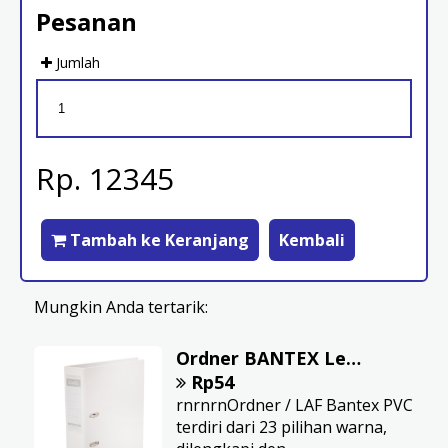
Pesanan
Jumlah
Rp. 12345
Tambah ke Keranjang
Kembali
Mungkin Anda tertarik:
Ordner BANTEX Lever Arch File PVC F4 7cm White
Rp54
rnrnrnOrdner / LAF Bantex PVC
terdiri dari 23 pilihan warna,