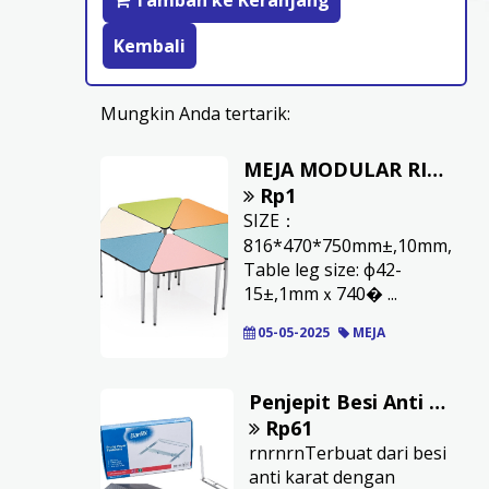
Tambah ke Keranjang
Kembali
Mungkin Anda tertarik:
MEJA MODULAR RIONE TRIANGEL SHAPED
Rp1
SIZE：
816*470*750mm±,10mm,
Table leg size: ф42-
15±,1mmｘ740� ...
05-05-2025
MEJA
Penjepit Besi Anti Karat BANTEX 50 pcs
Rp61
rnrnrnTerbuat dari besi
anti karat dengan