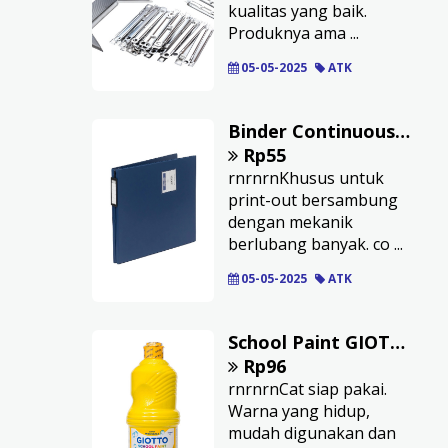
kualitas yang baik.
Produknya ama ...
05-05-2025
ATK
Binder Continuous Form BANTEX Warna Biru Uk 9
Rp55
rnrnrnKhusus untuk
print-out bersambung
dengan mekanik
berlubang banyak. co ...
05-05-2025
ATK
School Paint GIOTTO 1000 ml: Prim. Yellow
Rp96
rnrnrnCat siap pakai.
Warna yang hidup,
mudah digunakan dan