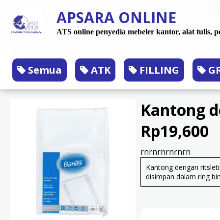
APSARA ONLINE
ATS online penyedia mebeler kantor, alat tulis,
Semua
ATK
FILLING
GR
Kantong d
Rp19,600
rnrnrnrnrnrn
Kantong dengan ritsle
disimpan dalam ring bin