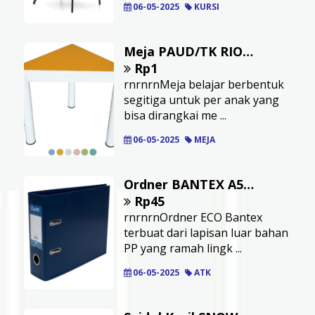
06-05-2025
KURSI
Meja PAUD/TK RIONE Modular Triangle
Rp1
rnrnrnMeja belajar berbentuk
segitiga untuk per anak yang
bisa dirangkai me ...
06-05-2025
MEJA
Ordner BANTEX A5 Kapasitas 7 cm Cover PP Biru
Rp45
rnrnrnOrdner ECO Bantex
terbuat dari lapisan luar bahan
PP yang ramah lingk ...
06-05-2025
ATK