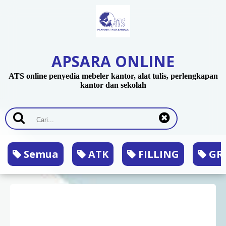
APSARA ONLINE
ATS online penyedia mebeler kantor, alat tulis, perlengkapan
kantor dan sekolah
Semua
ATK
FILLING
GRA