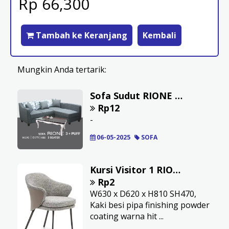
Rp 66,300
Tambah ke Keranjang
Kembali
Mungkin Anda tertarik:
Sofa Sudut RIONE Shaldon 3 + Puff + Meja Pablo
Rp12
-
06-05-2025
SOFA
Kursi Visitor 1 RIONE C7
Rp2
W630 x D620 x H810 SH470,
Kaki besi pipa finishing powder
coating warna hit ...