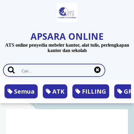
APSARA ONLINE
ATS online penyedia mebeler kantor, alat tulis, perlengkapan
kantor dan sekolah
Semua
ATK
FILLING
GRA