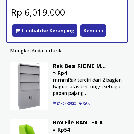
Rp 6,019,000
Tambah ke Keranjang
Kembali
Mungkin Anda tertarik:
Rak Besi RIONE Majalah
Rp4
rnrnrnRak terdiri dari 2 bagian.
Bagian atas berfungsi sebagai
papan pajang ...
21-04-2025
RAK
Box File BANTEX Kapasitas 10 cm F4 Bahan Plastik Board Lime
Rp54