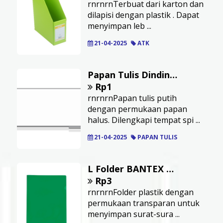
rnrnrnTerbuat dari karton dan
dilapisi dengan plastik . Dapat
menyimpan leb ...
21-04-2025
ATK
Papan Tulis Dinding RIONE 240 x 120 cm
Rp1
rnrnrnPapan tulis putih
dengan permukaan papan
halus. Dilengkapi tempat spi ...
21-04-2025
PAPAN TULIS
L Folder BANTEX Ukuran A4 Warna Hijau
Rp3
rnrnrnFolder plastik dengan
permukaan transparan untuk
menyimpan surat-sura ...