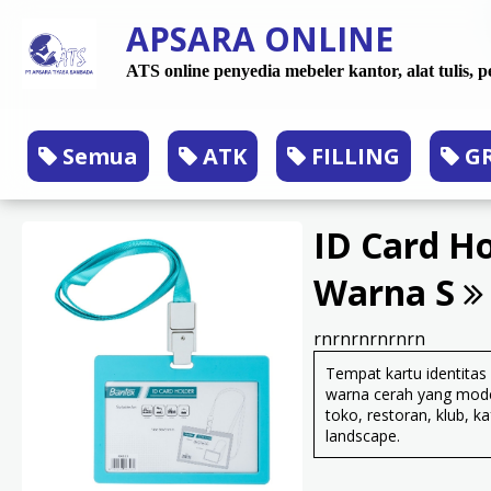
APSARA ONLINE
ATS online penyedia mebeler kantor, alat tulis,
Semua
ATK
FILLING
GR
ID Card H
Warna S
rnrnrnrnrnrn
Tempat kartu identitas 
warna cerah yang mode
toko, restoran, klub, k
landscape.