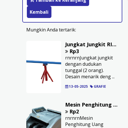
Tambah ke Keranjang
Kembali
Mungkin Anda tertarik:
Jungkat Jungkit RIONE Dudukan Tunggal
Rp3
rnrnrnJungkat jungkit
dengan dudukan
tunggal (2 orang).
Desain menarik deng ...
13-05-2025
GRAFIE
Mesin Penghitung Uang NEWMARK NM03C
Rp2
rnrnrnMesin
Penghitung Uang