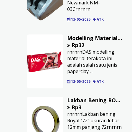
Newmark NM-
03Crnrnrn
13-05-2025
ATK
Modelling Materials DAS: Teracota 500 Gr
Rp32
rnrnrnDAS modelling
material terakota ini
adalah salah satu jenis
paperclay ...
13-05-2025
ATK
Lakban Bening ROYAL 12 mm
Rp3
rnrnrnLakban bening
Royal 1/2" ukuran lebar
12mm panjang 72rnrnrn