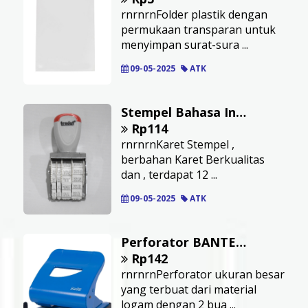
rnrnrnFolder plastik dengan
permukaan transparan untuk
menyimpan surat-sura ...
09-05-2025
ATK
Stempel Bahasa Indonesia TRODAT 1117IN
Rp114
rnrnrnKaret Stempel ,
berbahan Karet Berkualitas
dan , terdapat 12 ...
09-05-2025
ATK
Perforator BANTEX 2 Lubang Kapasitas 2,5 mm Warna Biru
Rp142
rnrnrnPerforator ukuran besar
yang terbuat dari material
logam dengan 2 bua ...