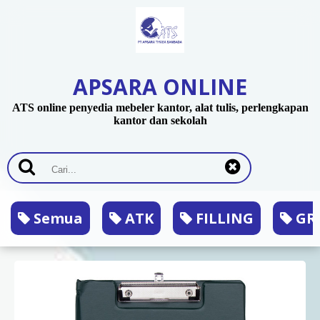
APSARA ONLINE
ATS online penyedia mebeler kantor, alat tulis, perlengkapan
kantor dan sekolah
Semua
ATK
FILLING
GRA