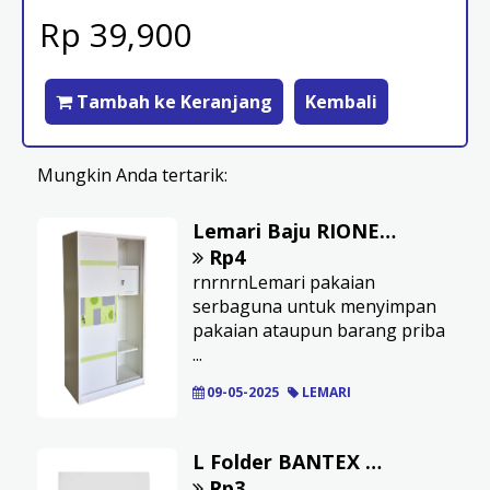
Rp 39,900
Tambah ke Keranjang
Kembali
Mungkin Anda tertarik:
Lemari Baju RIONE Besi T-160
Rp4
rnrnrnLemari pakaian
serbaguna untuk menyimpan
pakaian ataupun barang priba
...
09-05-2025
LEMARI
L Folder BANTEX Ukuran A4 Warna Dof Transparan
Rp3