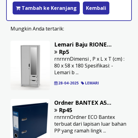
Tambah ke Keranjang
Kembali
Mungkin Anda tertarik:
Lemari Baju RIONE Gama BE-80-2426
Rp5
rnrnrnDimensi , P x L x T (cm) :
80 x 58 x 180 Spesifikasi: -
Lemari b ...
28-04-2025
LEMARI
Ordner BANTEX A5 Kapasitas 7 cm Cover PP Biru
Rp45
rnrnrnOrdner ECO Bantex
terbuat dari lapisan luar bahan
PP yang ramah lingk ...