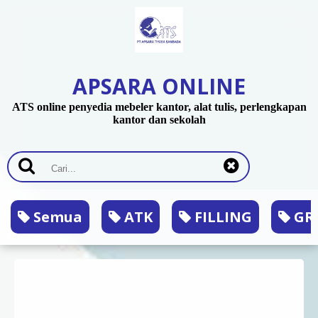
APSARA ONLINE
ATS online penyedia mebeler kantor, alat tulis, perlengkapan
kantor dan sekolah
Semua
ATK
FILLING
GRA