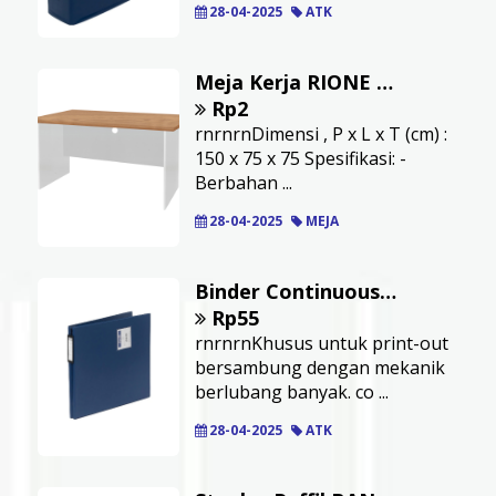
28-04-2025
ATK
Meja Kerja RIONE Tanpa Laci Gama BE- 15075
Rp2
rnrnrnDimensi , P x L x T (cm) :
150 x 75 x 75 Spesifikasi: -
Berbahan ...
28-04-2025
MEJA
Binder Continuous Form BANTEX Warna Biru Uk 9
Rp55
rnrnrnKhusus untuk print-out
bersambung dengan mekanik
berlubang banyak. co ...
28-04-2025
ATK