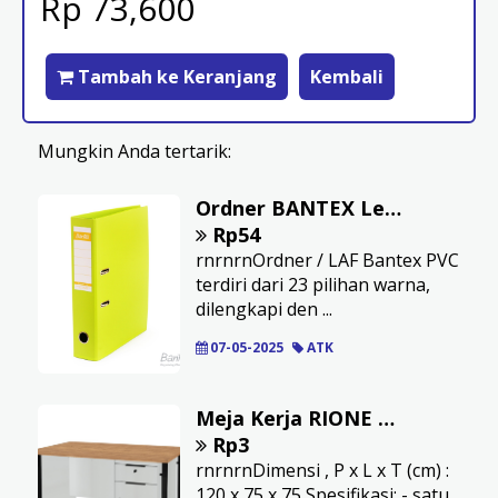
Rp 73,600
Tambah ke Keranjang
Kembali
Mungkin Anda tertarik:
Ordner BANTEX Lever Arch File PVC F4 7cm lime
Rp54
rnrnrnOrdner / LAF Bantex PVC
terdiri dari 23 pilihan warna,
dilengkapi den ...
07-05-2025
ATK
Meja Kerja RIONE Setengah Biro Gama UP-12075
Rp3
rnrnrnDimensi , P x L x T (cm) :
120 x 75 x 75 Spesifikasi: - satu