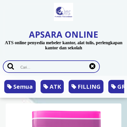
APSARA ONLINE
ATS online penyedia mebeler kantor, alat tulis, perlengkapan
kantor dan sekolah
Semua
ATK
FILLING
GRA