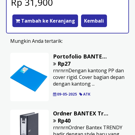
Rp 31,900
Tambah ke Keranjang
Kembali
Mungkin Anda tertarik:
Portofolio BANTEX A4 Isi 10 Lembar Warna Cobalt Blue
Rp27
rnrnrnDengan kantong PP dan
cover rigid. Cover bagian depan
dengan kantong ...
09-05-2025
ATK
Ordner BANTEX Trendy Folio Kapasitas 7 cm Cover Kertas Hitam
Rp40
rnrnrnOrdner Bantex TRENDY
hadir dengan style baru yang