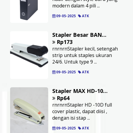
modern dalam 4 pili ...
09-05-2025
ATK
Stapler Besar BANTEX Warna Putih
Rp173
rnrnrnStapler kecil, setengah
strip untuk staples ukuran
24/6. Untuk type 9 ...
09-05-2025
ATK
Stapler MAX HD-10D Abu-abu-10dgr
Rp64
rnrnrnStapler HD -10D full
cover plastic, dapat diisi ,
dengan isi stap ...
09-05-2025
ATK