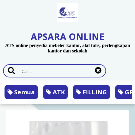
APSARA ONLINE
ATS online penyedia mebeler kantor, alat tulis, perlengkapan
kantor dan sekolah
Semua
ATK
FILLING
GRA