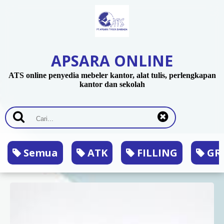
APSARA ONLINE
ATS online penyedia mebeler kantor, alat tulis, perlengkapan
kantor dan sekolah
Semua
ATK
FILLING
GRA