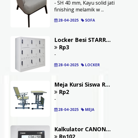
- SH 40 mm, Kayu solid jati
finishing melamik w ...
28-04-2025
SOFA
Locker Besi STARRI 9 Pintu
Rp3
-
28-04-2025
LOCKER
Meja Kursi Siswa RIONE Convertible
Rp2
-
28-04-2025
MEJA
Kalkulator CANON 12 Digit AS120HB Original
Rp102