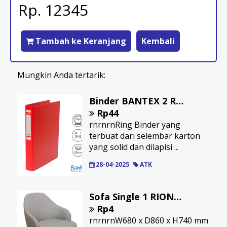
Rp. 12345
Tambah ke Keranjang
Kembali
Mungkin Anda tertarik:
Binder BANTEX 2 Ring D Kapasitas 25 mm Ukuran F4 Warna Red
Rp44
rnrnrnRing Binder yang
terbuat dari selembar karton
yang solid dan dilapisi ...
28-04-2025
ATK
Sofa Single 1 RIONE S3
Rp4
rnrnrnW680 x D860 x H740 mm